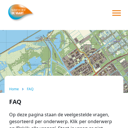
Home
Over ons
Zakelijk
Werkzaamheden/storing
FAQ
Home
FAQ
Contact
FAQ
Op deze pagina staan de veelgestelde vragen,
gesorteerd per onderwerp. Klik per onderwerp